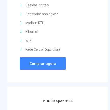
8 saídas digitais
6 entradas analógicas
Modbus RTU
Ethernet
Wi-Fi
Rede Celular (opcional)
Comprar agora
MHO Keeper 316A